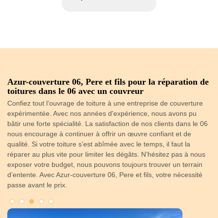
de
L’artisan couvreur Azur-couverture 06, Pere et fils, à
U
votre service dans le 06
Il
Notre entreprise avec des couvreurs spécialistes dans la région
d’
du 06 se charge des services en installation, rénovation et tous
do
06
autres travaux de toiture. Cette fonction est devenue une passion
Az
pour nous, que la qualité du travail fait partie de notre priorité.
en
Nous veillons toujours à satisfaire tous vos nécessités en toiture,
fa
s
que ce soit pour une peinture sur tuile, rénovation de toiture, pose
va
de gouttière sur toit, etc. Azur-couverture 06, Pere et fils est
co
disponible pour vous tous les jours si vous avez besoin d’un
to
couvreur professionnel.