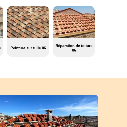
Réparation de toiture
e
Peinture sur tuile 06
06
imation de prix d’une réfection de toiture en Auron
 structure important de notre maison. Il nous met à l’abri des orages et
es travaux de toiture, le temps passé sur les finitions en dit long sur le
ur Auron. L’entreprise Azur-couverture 06, Pere et fils vous livre comme