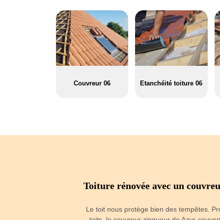
Couvreur 06
Etanchéité toiture 06
 Pere et fils
Toiture rénovée avec un couvreu
urs choses (tuile cassée,
lement par des tâches
Le toit nous protège bien des tempêtes. Pro
à l’intérieur du logement.
toits, le couvreur zingueur de Azur-couvert