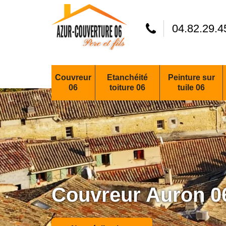
04.82.29.4
Couvreur
Etanchéité
Peinture sur
06
toiture 06
tuile 06
Couvreur Auron 0