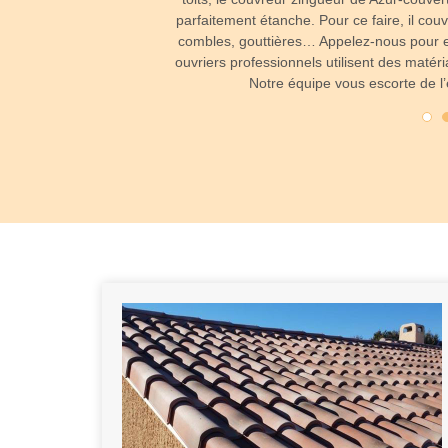
 vous vous adressez à un
parfaitement étanche. Pour ce faire, il couv
uite causée par une tuile
combles, gouttières… Appelez-nous pour e
oir uniquement changer la
ouvriers professionnels utilisent des maté
Notre équipe vous escorte de l’