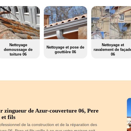
Nettoyage
Nettoyage et
Nettoyage et pose de
demoussage de
ravalement de façad
gouttière 06
toiture 06
06
r zingueur de Azur-couverture 06, Pere
Est
et fils
Le toit est une
Dans tous l
fessionnel de la construction et de la réparation des
d’intervention s
ure 06, Pere et fils veille à ce que votre maison soit