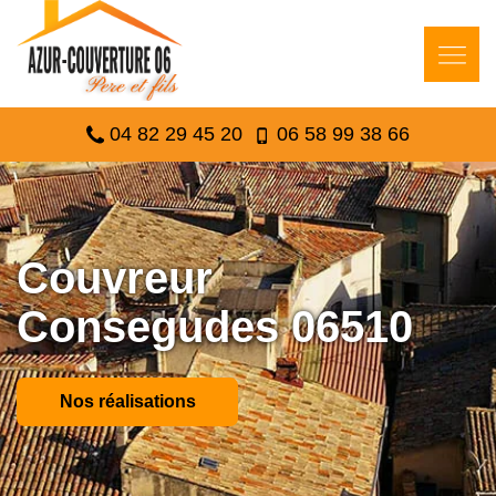
04 82 29 45 20
06 58 99 38 66
Couvreur
Consegudes 06510
Nos réalisations