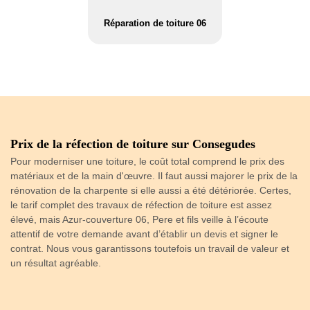
Réparation de toiture 06
Prix de la réfection de toiture sur Consegudes
S
C
Pour moderniser une toiture, le coût total comprend le prix des
De
matériaux et de la main d'œuvre. Il faut aussi majorer le prix de la
e
pa
rénovation de la charpente si elle aussi a été détériorée. Certes,
co
le tarif complet des travaux de réfection de toiture est assez
té
me
élevé, mais Azur-couverture 06, Pere et fils veille à l’écoute
Ce
attentif de votre demande avant d’établir un devis et signer le
cl
contrat. Nous vous garantissons toutefois un travail de valeur et
in
un résultat agréable.
gr
co