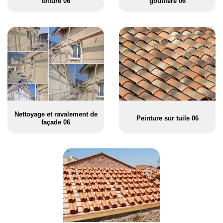
toiture 06
gouttière 06
Nettoyage et ravalement de
Peinture sur tuile 06
façade 06