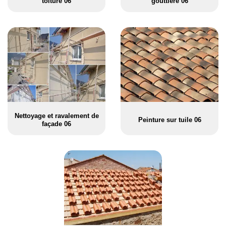
toiture 06
gouttière 06
Nettoyage et ravalement de
Peinture sur tuile 06
façade 06