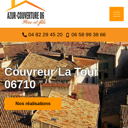
04 82 29 45 20
06 58 99 38 66
Couvreur La Tour
06710
Nos réalisations