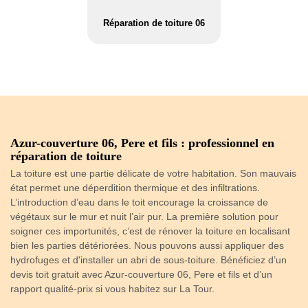
Réparation de toiture 06
re
Azur-couverture 06, Pere et fils : professionnel en
Q
réparation de toiture
A 
La toiture est une partie délicate de votre habitation. Son mauvais
fa
état permet une déperdition thermique et des infiltrations.
dé
st
L’introduction d’eau dans le toit encourage la croissance de
en
végétaux sur le mur et nuit l’air pur. La première solution pour
ré
soigner ces importunités, c’est de rénover la toiture en localisant
To
r
bien les parties détériorées. Nous pouvons aussi appliquer des
un
té
hydrofuges et d'installer un abri de sous-toiture. Bénéficiez d’un
co
e
devis toit gratuit avec Azur-couverture 06, Pere et fils et d’un
ré
rapport qualité-prix si vous habitez sur La Tour.