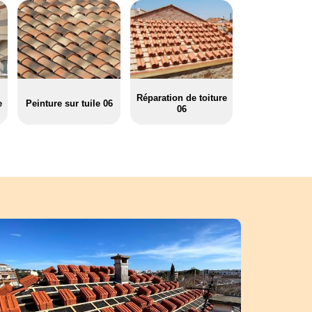
Réparation de toiture
e
Peinture sur tuile 06
06
toiture sur Daluis : Azur-couverture 06, Pere et fils 
service
t le revêtement qui recouvre la partie supérieure de la maison. Elle pe
érieur des changements de climat. L’étanchéité, la solidité et l’esthétiqu
ues recherchées pour la toiture. Il est recommandé de recourir au servi