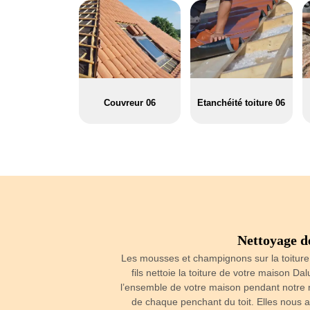
Couvreur 06
Etanchéité toiture 06
couverture 06, Pere
Nettoyage de
Les mousses et champignons sur la toiture
fils nettoie la toiture de votre maison Da
ure 06, Pere et fils vous
l’ensemble de votre maison pendant notre 
onnera automatiquement un
de chaque penchant du toit. Elles nous a
ix des matériaux ainsi que