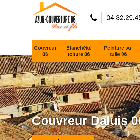
04.82.29.4
Couvreur
Etanchéité
Peinture sur
06
toiture 06
tuile 06
Couvreur Daluis 