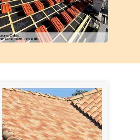
sionnel agrée comme Azur-couverture 06, Pere et fils pour contrôler e
iture. En activité sur Daluis, notre entreprise de toiture essaye toujours
 appropriée pour le problème de votre toiture. Contactez-nous, nous n
décevrons pas.