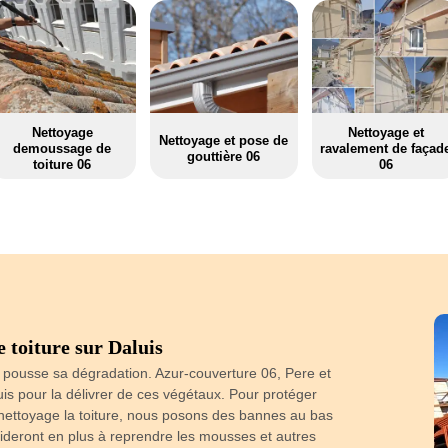
Nettoyage
Nettoyage et
Nettoyage et pose de
demoussage de
ravalement de façad
gouttière 06
toiture 06
06
 toiture sur Daluis
Travaux de 
 pousse sa dégradation. Azur-couverture 06, Pere et
luis pour la délivrer de ces végétaux. Pour protéger
La toiture es
nettoyage la toiture, nous posons des bannes au bas
protéger son int
ideront en plus à reprendre les mousses et autres
caractéristiq