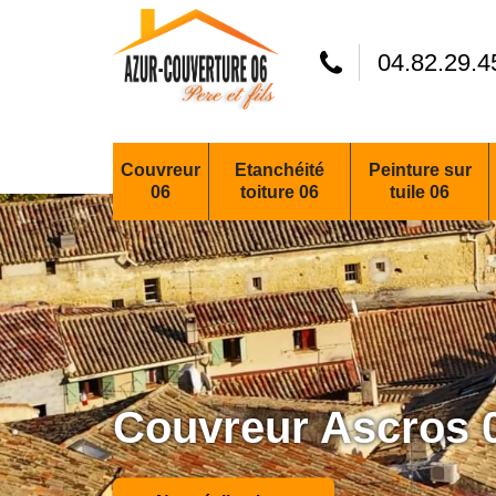
04.82.29.4
Couvreur
Etanchéité
Peinture sur
06
toiture 06
tuile 06
Couvreur Ascros 