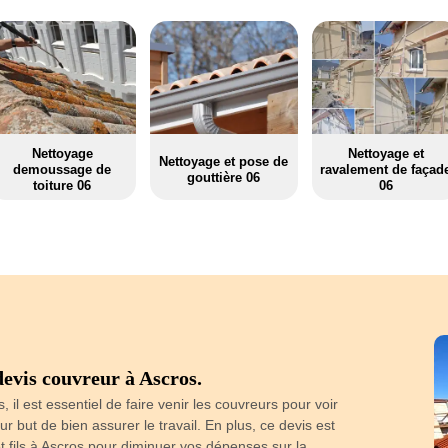
Nettoyage
Nettoyage et
Nettoyage et pose de
demoussage de
ravalement de façad
gouttière 06
toiture 06
06
evis couvreur à Ascros.
Confie
il est essentiel de faire venir les couvreurs pour voir
Azur-couverture
 pour but de bien assurer le travail. En plus, ce devis est
prendre en 
t fils à Ascros pour diminuer vos dépenses sur la
connaissances 