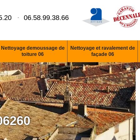
5.20
06.58.99.38.66
-
Nettoyage demoussage de
Nettoyage et ravalement de
toiture 06
façade 06
06260