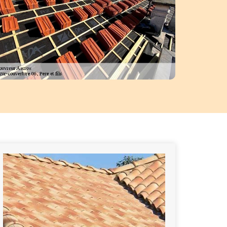
té pour que vous puissiez avoir le confort de votre toiture à Ascros. Ains
 il est prêt à intervenir dans tout le 06260. Donc, ne vous inquiétez pas
toiture dans le 06260 car Azur-couverture 06, Pere et fils est là pour 
un coup de main.