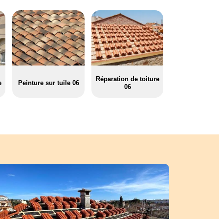
Réparation de toiture
e
Peinture sur tuile 06
06
r les travaux toitures aux artisans couvreur à Ascro
 06, Pere et fils artisan couvreur à Ascros est une entreprise de toiture
charge de tous les travaux de toiture dans le 06260. En fait, il possèd
très avancés dans ce domaine. C’est pourquoi, il peut vous assurer de