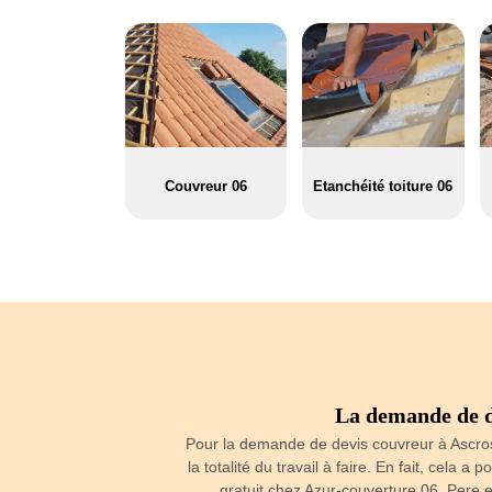
Couvreur 06
Etanchéité toiture 06
couverture 06, Pere
La demande de d
Pour la demande de devis couvreur à Ascros, 
la totalité du travail à faire. En fait, cela a
ure 06, Pere et fils vous
gratuit chez Azur-couverture 06, Pere e
onnera automatiquement un