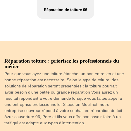
Réparation de toiture 06
 à
Réparation toiture : priorisez les professionnels du
R
métier
p
Pour que vous ayez une toiture étanche, un bon entretien et une
Gr
ere
bonne réparation est nécessaire. Selon le type de toiture, des
mé
solutions de réparation seront présentées : la toiture pourrait
en
avoir besoin d’une petite ou grande réparation Vous aurez un
to
résultat répondant à votre demande lorsque vous faites appel à
ré
a
une entreprise professionnelle. Située en Moulinet, notre
pr
entreprise couvreur répond à votre souhait en réparation de toit.
to
Azur-couverture 06, Pere et fils vous offre son savoir-faire à un
se
tarif qui est adapté aux types d’intervention.
qu