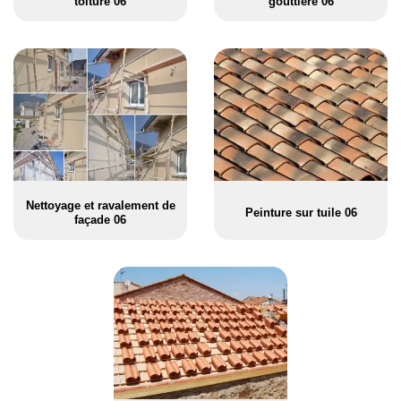
toiture 06
gouttière 06
Nettoyage et ravalement de
Peinture sur tuile 06
façade 06