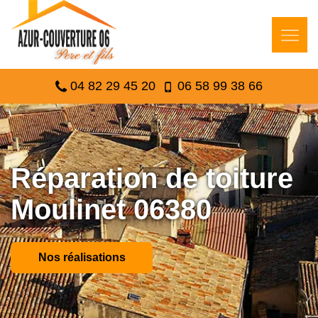
04 82 29 45 20
06 58 99 38 66
Réparation de toiture
Moulinet 06380
Nos réalisations