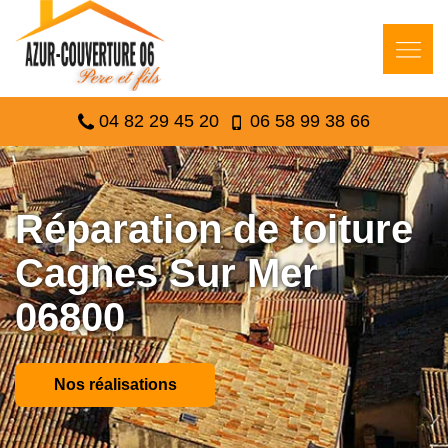
04 82 29 45 20
06 58 99 38 66
Réparation de toiture
Cagnes Sur Mer
06800
Nos réalisations