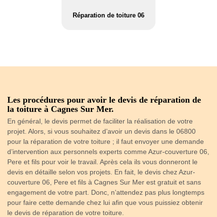
Réparation de toiture 06
Les procédures pour avoir le devis de réparation de
T
la toiture à Cagnes Sur Mer.
c
En général, le devis permet de faciliter la réalisation de votre
La
projet. Alors, si vous souhaitez d’avoir un devis dans le 06800
po
pour la réparation de votre toiture ; il faut envoyer une demande
Su
d’intervention aux personnels experts comme Azur-couverture 06,
vo
ns.
Pere et fils pour voir le travail. Après cela ils vous donneront le
vo
devis en détaille selon vos projets. En fait, le devis chez Azur-
no
couverture 06, Pere et fils à Cagnes Sur Mer est gratuit et sans
de
engagement de votre part. Donc, n’attendez pas plus longtemps
in
pour faire cette demande chez lui afin que vous puissiez obtenir
ré
le devis de réparation de votre toiture.