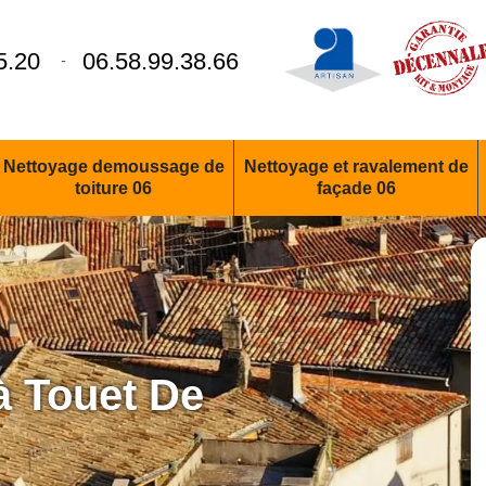
5.20
06.58.99.38.66
-
Nettoyage demoussage de
Nettoyage et ravalement de
toiture 06
façade 06
 à Touet De