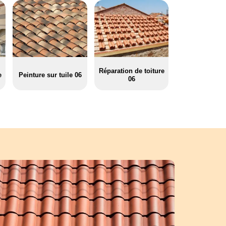
Réparation de toiture
e
Peinture sur tuile 06
06
de votre toiture par un professionnel en peinture sur
bâtiment protège votre maison de tout climat. Elle nécessite alors des t
ainsi que d’un entretien et un nettoyage régulier. À cause de la difficult
ssi pour vous simplifier la tâche, Azur-couverture 06, Pere et fils à Tou
à votre service une équipe compétente dans le domaine. Cette derniè
s règles à respecter, et aussi les techniques à adopter pour obtenir une