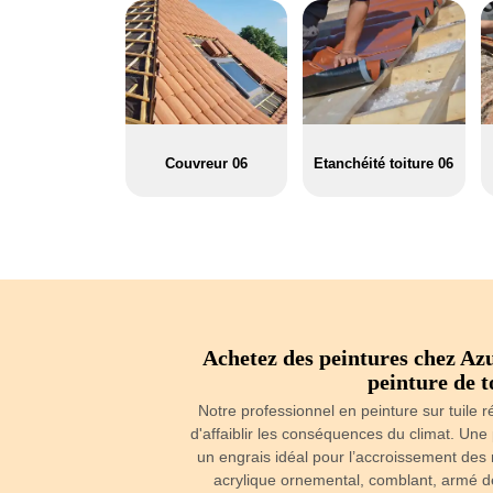
Couvreur 06
Etanchéité toiture 06
 L Escarene
Achetez des peintures chez Azu
peinture de t
re une toiture avec Azur-
 état le permet, poser une
Notre professionnel en peinture sur tuile
ture. La peinture de vos
d'affaiblir les conséquences du climat. Une 
ns le cas ou les travaux
un engrais idéal pour l’accroissement des
pplication d’un fixateur et
acrylique ornemental, comblant, armé de