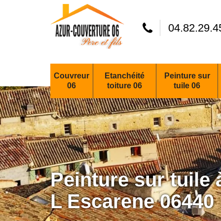
04.82.29.4
Couvreur
Etanchéité
Peinture sur
06
toiture 06
tuile 06
Peinture sur tuile
L Escarene 06440