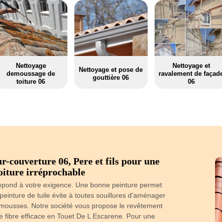
Nettoyage
Nettoyage et
Nettoyage et pose de
demoussage de
ravalement de façad
gouttière 06
toiture 06
06
r-couverture 06, Pere et fils pour une
Entretien 
oiture irréprochable
La toiture d’un 
particuliers, 
 répond à votre exigence. Une bonne peinture permet
travaux et au
peinture de tuile évite à toutes souillures d’aménager
Escarene met 
 mousses. Notre société vous propose le revêtement
présentera le
 fibre efficace en Touet De L Escarene. Pour une