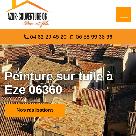
04 82 29 45 20
06 58 99 38 66
Peinture sur tuile à
Eze 06360
Nos réalisations