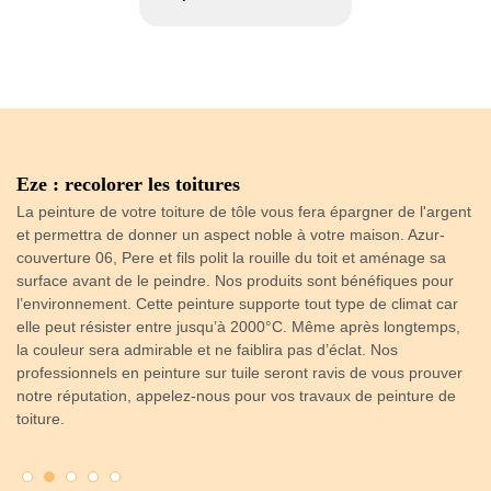
Eze : recolorer les toitures
R
co
La peinture de votre toiture de tôle vous fera épargner de l'argent
Po
n
et permettra de donner un aspect noble à votre maison. Azur-
re
le
couverture 06, Pere et fils polit la rouille du toit et aménage sa
ch
surface avant de le peindre. Nos produits sont bénéfiques pour
da
l’environnement. Cette peinture supporte tout type de climat car
pr
 le
elle peut résister entre jusqu’à 2000°C. Même après longtemps,
ré
la couleur sera admirable et ne faiblira pas d’éclat. Nos
pe
professionnels en peinture sur tuile seront ravis de vous prouver
Lo
notre réputation, appelez-nous pour vos travaux de peinture de
av
toiture.