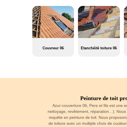
Couvreur 06
Etanchéité toiture 06
ntraunes
Peinture de toit pr
pour peindre en toute
Azur-couverture 06, Pere et fils est une e
 à tous types de toit.
nettoyage, revêtement, réparation…). Nous s
vons fourni les meilleures
requête en peinture de toit. Nous proposon
s agents peintres lors de
de toiture avec un multiple choix de coule