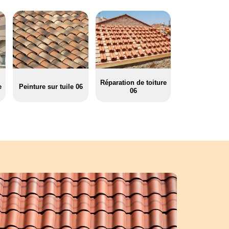
Réparation de toiture
e
Peinture sur tuile 06
06
: travaux de peinture de toiture avec Azur-couvertu
Pere et fils
gulière de votre toiture quelle que soit sa matière vous garantit une pl
e longévité. La peinture sur toiture est une solution facile et opérante p
ousses de champignons. Notre secret consiste à répandre la peinture à