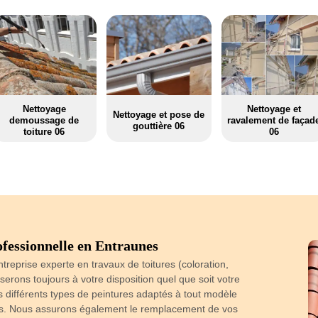
Nettoyage
Nettoyage et
Nettoyage et pose de
demoussage de
ravalement de façad
gouttière 06
toiture 06
06
ofessionnelle en Entraunes
Entraunes 
ntreprise experte en travaux de toitures (coloration,
erons toujours à votre disposition quel que soit votre
La peinture ré
s différents types de peintures adaptés à tout modèle
étanchéité et un
urs. Nous assurons également le remplacement de vos
contre les p