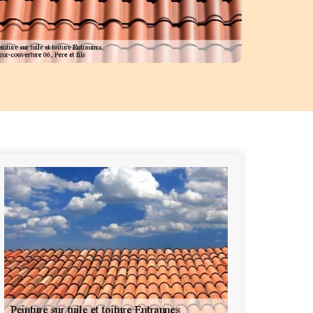
n faisant des mélanges réguliers. Cela permettra une plus grande comb
pour votre toiture. Nous réalisons les peintures surtout sur les toitures
matières sont le fibrociment, tôle, terre cuite, tuiles, béton etc.