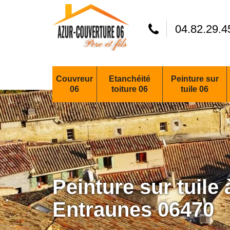
04.82.29.4
Couvreur
Etanchéité
Peinture sur
06
toiture 06
tuile 06
Peinture sur tuile 
Entraunes 06470