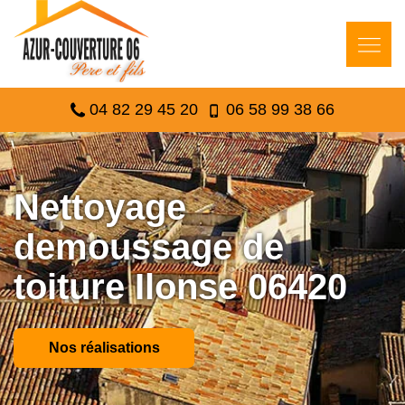
04 82 29 45 20
06 58 99 38 66
Nettoyage
demoussage de
toiture Ilonse 06420
Nos réalisations