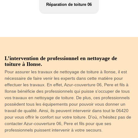
Réparation de toiture 06
L’intervention de professionnel en nettoyage de
I
toiture à Ilonse.
Pe
Pour assurer les travaux de nettoyage de toiture à Ilonse, il est
Po
nécessaire de faire venir les experts dans cette matière pour
av
effectuer les travaux. En effet, Azur-couverture 06, Pere et fils à
es
Ilonse bénéficie des professionnels qui puisse s’occuper de tous
ch
vos travaux en nettoyage de toiture. De plus, ces professionnels
vo
possèdent tous les équipements pour pouvoir vous donner un
un
travail de qualité. Ainsi, ils peuvent intervenir dans tout le 06420
co
pour vous offrir le confort sur votre toiture. D’où, n’hésitez pas de
la
.
contacter Azur-couverture 06, Pere et fils pour que ses
professionnels puissent intervenir à votre secours.