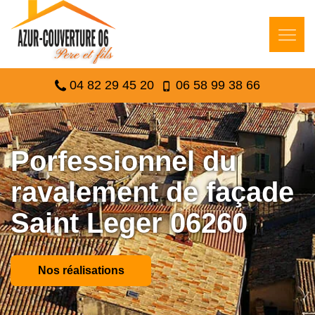
04 82 29 45 20
06 58 99 38 66
Porfessionnel du
ravalement de façade
Saint Leger 06260
Nos réalisations