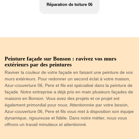
Réparation de toiture 06
Peinture façade sur Bonson : ravivez vos murs
T
extérieurs par des peintures
La
t
Raviver la couleur de votre façade en faisant une peinture de vos
la
les
murs extérieurs. Pour redonner un second éclat à votre maison,
st
se
Azur-couverture 06, Pere et fils est spécialisé dans la peinture de
vé
façade. Notre entreprise a déjà pris en main plusieurs façades de
cl
maisons en Bonson. Vous avez des projets et ce projet est
pe
ez
également primordial pour nous. Attentionnée par votre besoin,
ex
Azur-couverture 06, Pere et fils vous met à disposition son équipe
Az
dynamique, rigoureuse et fidèle. Dans notre métier, nous vous
le
r
offrons un travail minutieux et attentionné.
in