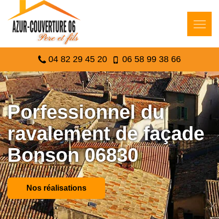
04 82 29 45 20
06 58 99 38 66
Porfessionnel du
ravalement de façade
Bonson 06830
Nos réalisations